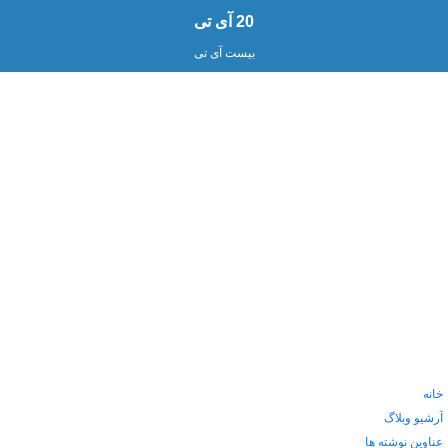
20 آی تی
بیست آی تی
خانه
آرشیو وبلاگ
عناوین نوشته ها